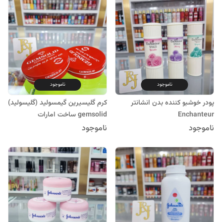
ناموجود
ناموجود
پودر خوشبو کننده بدن انشانتر
کرم گلیسیرین گیمسولید (گلیسولید)
Enchanteur
gemsolid ساخت امارات
ناموجود
ناموجود