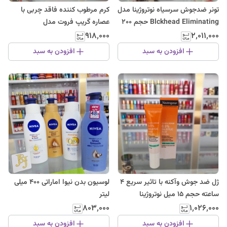
تونر ضدجوش سرسیاه نوتروژینا مدل
کرم مرطوب کننده فاقد چربی با
Blckhead Eliminating حجم 200
عصاره گریپ فروت مدل
میلی لیتر
Canlandirici حجم 50 میل
۹۱۸٬۰۰۰
۲٬۰۱۱٬۰۰۰
نوتروژینا
افزودن به سبد
افزودن به سبد
ژل ضد جوش وآکنه با تاثیر سریع 4
لوسیون بدن نیوا اماراتی 400 میلی
ساعته حجم 15 میل نوتروژینا
لیتر
۸۰۳٬۰۰۰
۱٬۰۲۶٬۰۰۰
افزودن به سبد
افزودن به سبد