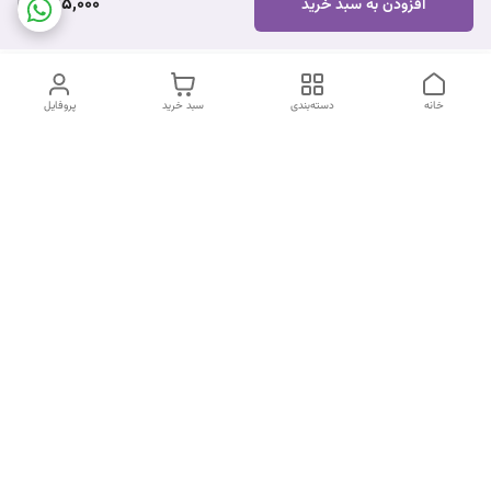
575,000
افزودن به سبد خرید
خانه
دسته‌بندی
سبد خرید
پروفایل
دسترسی سریع
تماس با ما
شکایات
درباره ما
قوانین و مقررات
سیاست حریم خصوصی
شماره تماس
09170672377