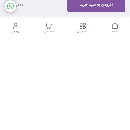
901,000
افزودن به سبد خرید
خانه
دسته‌بندی
سبد خرید
پروفایل
دسترسی سریع
تماس با ما
شکایات
درباره ما
قوانین و مقررات
سیاست حریم خصوصی
شماره تماس
09170672377