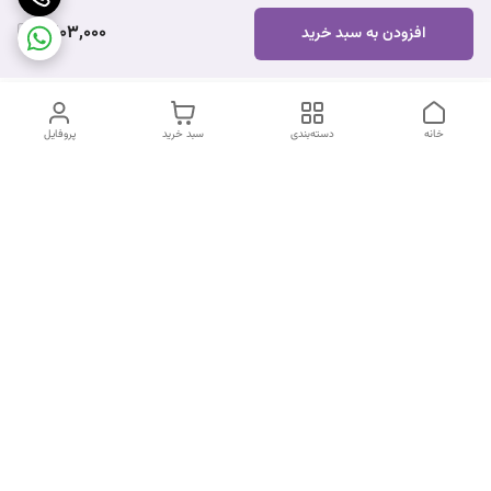
1,203,000
افزودن به سبد خرید
خانه
دسته‌بندی
سبد خرید
پروفایل
دسترسی سریع
تماس با ما
شکایات
درباره ما
قوانین و مقررات
سیاست حریم خصوصی
شماره تماس
09170672377