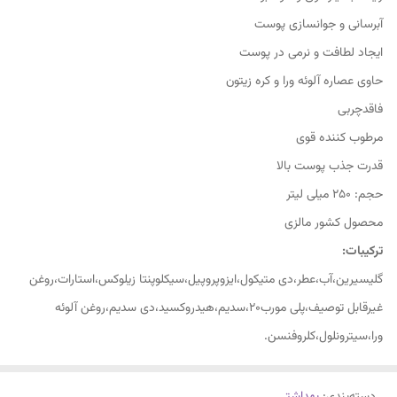
آبرسانی و جوانسازی پوست
ایجاد لطافت و نرمی در پوست
حاوی عصاره آلوئه ورا و کره زیتون
فاقدچربی
مرطوب کننده قوی
قدرت جذب پوست بالا
حجم: 250 میلی لیتر
محصول کشور مالزی
ترکیبات:
گلیسیرین،آب،عطر،دی متیکول،ایزوپروپیل،سیکلوپنتا زیلوکس،استارات،روغن
غیرقابل توصیف،پلی مورب20،سدیم،هیدروکسید،دی سدیم،روغن آلوئه
ورا،سیترونلول،کلروفنسن.