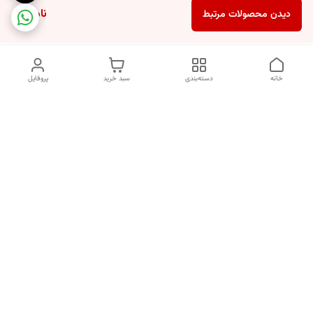
ناموجود
دیدن محصولات مرتبط
خانه
دسته‌بندی
سبد خرید
پروفایل
دسترسی سریع
تماس با ما
شکایات
درباره ما
قوانین و مقررات
سیاست حریم خصوصی
شماره تماس
09170672377