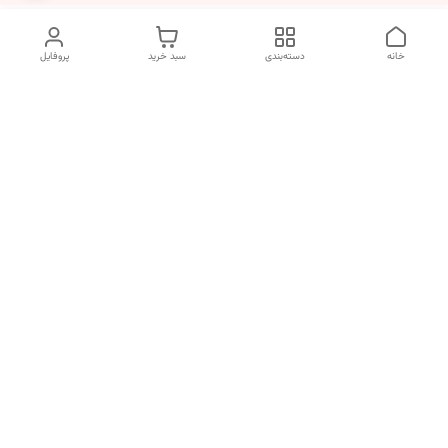
خانه
دسته‌بندی
سبد خرید
پروفایل
دسترسی سریع
تماس با ما
شکایات
درباره ما
قوانین و مقررات
سیاست حریم خصوصی
شماره تماس
09170672377