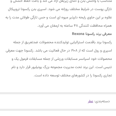
متناسب با واکنش بدن و دمای زیربغل آزاد می کند و باعث حفظ خشکی و
تازگی پوست در شرایط مختلف روزانه می شود. اسپری بدن رکسونا تروپیکال
علاوه بر این حاوی رایحه دلپذیر میوه ای است و حس تازگی طولانی مدت را به
همراه محافظت کنندگی 48 ساعته به ارمغان می آورد.
معرفی برند رکسونا Rexona
رکسونا برند باقدمت استرالیایی تولیدکننده محصولات ضدتعریق از جمله
اسپری و رول است که از 1908 در حال فعالیت می باشد. رکسونا جهت معرفی
محصولات خود اسپانسر مسابقات ورزشی از جمله مسابقات فرمول یک و
تنیس است. این برند تحت مدیریت مجموعه بزرگ یونیلیور قرار دارد و نام
تجاری رکسونا را در کشورهای مختلف توسعه داده است.
دسته‌بندی
:
عطر