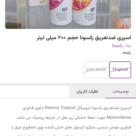
اسپری ضدتعریق رکسونا حجم 200 میلی لیتر
برند:
رکسونا
رایحه
pink blush
Tropical
توضیحات
نظرات کاربران
اسپری ضدتعریق رکسونا تروپیکال Rexona Tropical حاوی فناوری
MotionSense جهت حفظ خشکی زیر بغل در شرایط پرتحرک می باشد.
فناوری موشن سنس، میکرو کپسول های خنثی کننده بوی نامطبوع عرق را