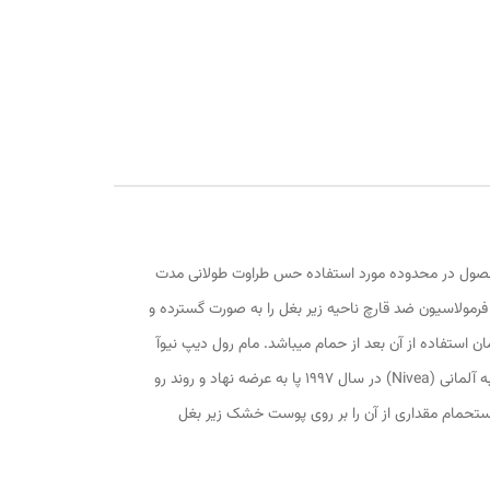
سب برای آقایان بوده و دارای ترکیباتی خاص جهت از بین بردن تعریق و بوی نامطبوع آن می‎باشد. این محصول در محدوده مورد استفاده حس طراوت طولانی مدت
 به همراه فرمولاسیون ضد قارچ ناحیه زیر بغل را به صورت گسترده و
عمیق پاکسازی و تمیز نموده و در نتیجه احساس تازگی و طراوت را به ارمغان خواهد آورد. این محصول خشکی پوست را از بین برده و بهترین زمان استفاده از آن بعد از حمام می‎باشد. مام رول دیپ نیوآ
بدن شما را به مدت 48 ساعت در برابر تعریق، میکروب و بوی نامطبوع محافظت خواهد کرد و دارای خاصیت آنتی باکتریال نیز می‎باشد. برند نیوآ به آلمانی (Nivea) در سال 1997 پا به عرضه نهاد و روند رو
ز استحمام مقداری از آن را بر روی پوست خشک زیر بغل