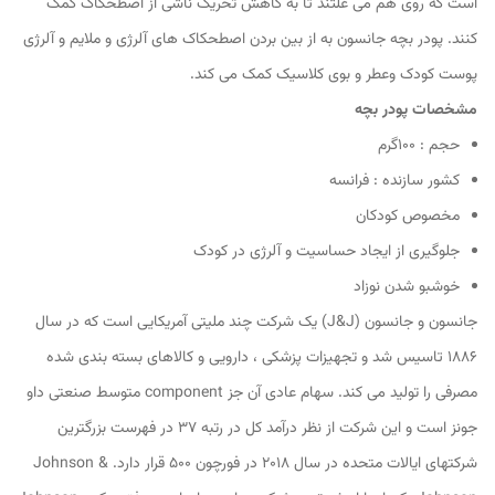
است که روی هم می غلتند تا به کاهش تحریک ناشی از اصطحکاک کمک
کنند. پودر بچه جانسون به از بین بردن اصطحکاک های آلرژی و ملایم و آلرژی
پوست کودک وعطر و بوی کلاسیک کمک می کند.
مشخصات پودر بچه
حجم : 100گرم
کشور سازنده : فرانسه
مخصوص کودکان
جلوگیری از ایجاد حساسیت و آلرژی در کودک
خوشبو شدن نوزاد
جانسون و جانسون (J&J) یک شرکت چند ملیتی آمریکایی است که در سال
1886 تاسیس شد و تجهیزات پزشکی ، دارویی و کالاهای بسته بندی شده
مصرفی را تولید می کند. سهام عادی آن جز component متوسط ​​صنعتی داو
جونز است و این شرکت از نظر درآمد کل در رتبه 37 در فهرست بزرگترین
شرکتهای ایالات متحده در سال 2018 در فورچون 500 قرار دارد. Johnson &