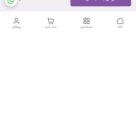
خانه
دسته‌بندی
سبد خرید
پروفایل
دسترسی سریع
تماس با ما
شکایات
درباره ما
قوانین و مقررات
سیاست حریم خصوصی
شماره تماس
09170672377