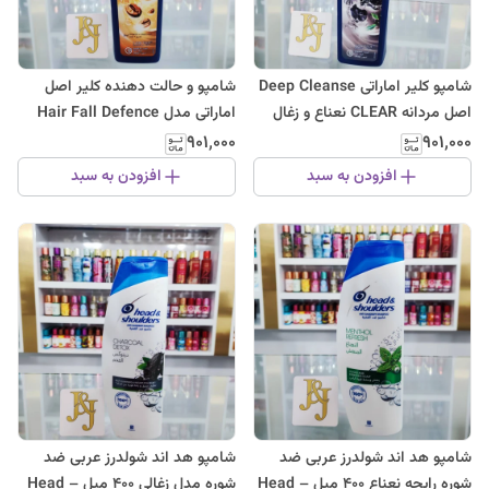
شامپو کلیر اماراتی Deep Cleanse
شامپو و حالت دهنده کلیر اصل
اصل مردانه CLEAR نعناع و زغال
اماراتی مدل Hair Fall Defence
فعال پاکسازی سر
حجم 400 میلی لیتر
۹۰۱٬۰۰۰
۹۰۱٬۰۰۰
افزودن به سبد
افزودن به سبد
شامپو هد اند شولدرز عربی ضد
شامپو هد اند شولدرز عربی ضد
شوره رایحه نعناع 400 میل – Head
شوره مدل زغالی 400 میل – Head