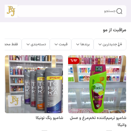
جستجو
مراقبت از مو
جدیدترین
برندها
قیمت
دسته‌بندی
فقط محصولا
%
92
شامپو ترمیم‌کننده تخم‌مرغ و عسل
شامپو رنگ تونیکا
واتیکا