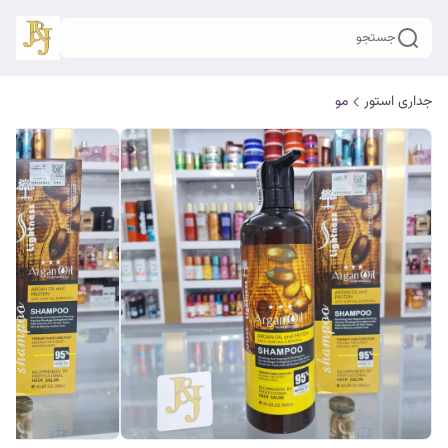
جستجو
جداری استور
مو