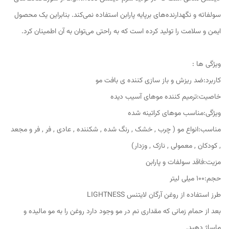
سولفاته و نگهدارنده‌های برپایه پارابن استفاده نمی‌کند. بنابراین یک محصول
ایمن و سلامت را تولید کرده است که به راحتی می‌توان به آن اطمینان کرد.
ویژگی ها :
کاربرد:ضد ریزش و باز سازی کننده ی بافت مو
خاصیت:ترمیم کننده موهای آسیب دیده
ویژگی:مناسب موهای کراتینه شده
مناسب:انواع مو ( چرب , خشک , رنگ شده , شکننده , عادی , فر , فر و مجعد
, کودکان , معمولی , نازک , وزدار)
مزیت:فاقد سولفات و پارابن
حجم:100 میلی لیتر
طرز استفاده از روغن آرگان لایتنس LIGHTNESS
بعد از حمام زمانی که مقداری نم در مو وجود دارد روغن را به مو مالیده و
ماساژ دهید.