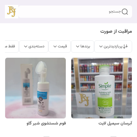
جستجو
مراقبت از صورت
پربازدیدترین
برندها
قیمت
دسته‌بندی
فقط محصو
آبرسان سیمپل لایت
فوم شستشوی شیر گاو