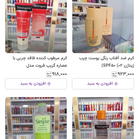
کرم ضد آفتاب رنگی پوست چرب
کرم مرطوب کننده فاقد چربی با
ژیناژن SPF50 (02)
عصاره گریپ فروت مدل
Canlandirici حجم 50 میل
۹۱۸٬۰۰۰
۹۲۳٬۰۰۰
نوتروژینا
افزودن به سبد
افزودن به سبد