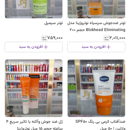
تونر ضدجوش سرسیاه نوتروژینا مدل
تونر سیمپل
Blckhead Eliminating حجم 200
میلی لیتر
۷۵۹٬۰۰۰
۲٬۰۱۱٬۰۰۰
افزودن به سبد
افزودن به سبد
ضدآفتاب کرمی بی رنگ SPF50
ژل ضد جوش وآکنه با تاثیر سریع 4
وازلین | 50 میل
ساعته حجم 15 میل نوتروژینا