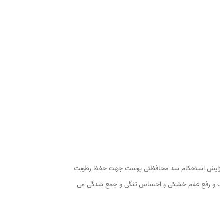
Nivea  حاوی سرم آبرسان عمیق نیوا به همراه دی پنتنول (پرو ویتامین B5) جهت تقویت و افزایش استحکام سد محافظتی پوست جهت حفظ رطوبت
خشی پوست های خیلی خشک و رفع علام خشکی و احساس تنگی و جمع شدگی می