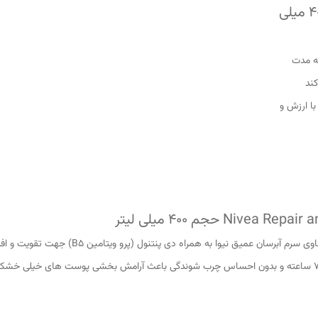
لوسیون بدن ترمیم کننده نیوا Repair and Care
می باشد. لوسیون ترمیم کننده بدن نیوا با رطوبت رسانی 72 ساعته و بدون احساس چرب شوندگی باعث آرامش ب