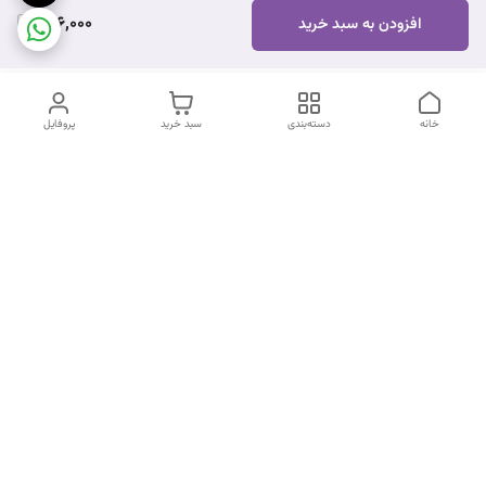
696,000
افزودن به سبد خرید
خانه
دسته‌بندی
سبد خرید
پروفایل
دسترسی سریع
تماس با ما
شکایات
درباره ما
قوانین و مقررات
سیاست حریم خصوصی
شماره تماس
09170672377