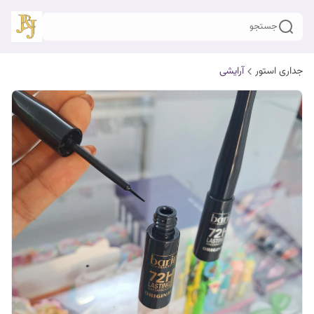
جستجو
جداری استور
آرایشی