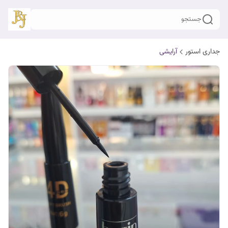
جستجو
جداری استور
آرایشی