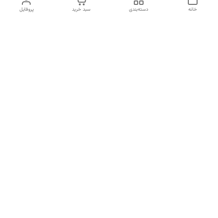
خانه
دسته‌بندی
سبد خرید
پروفایل
دسترسی سریع
تماس با ما
شکایات
درباره ما
قوانین و مقررات
سیاست حریم خصوصی
شماره تماس
09170672377