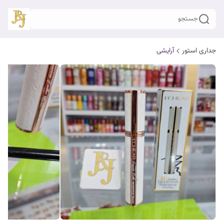
جستجو
جداری استور
آرایشی