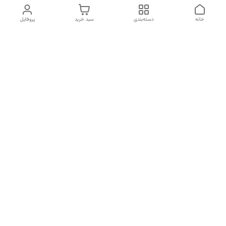
خانه
دسته‌بندی
سبد خرید
پروفایل
دسترسی سریع
تماس با ما
شکایات
درباره ما
قوانین و مقررات
سیاست حریم خصوصی
شماره تماس
09170672377