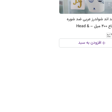
 اند شولدرز عربی ضد شوره
رایحه نعناع 400 میل – Head &
Sh
افزودن به سبد