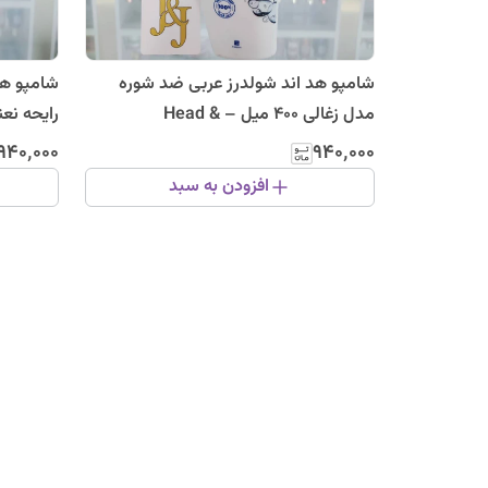
شامپو هد اند شولدرز عربی ضد شوره
شامپو هد
مدل زغالی 400 میل – Head &
oulders
Shoulders
۹۴۰٬۰۰۰
۹۴۰٬۰۰۰
افزودن به سبد